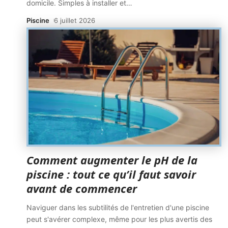
domicile. Simples à installer et
…
Piscine
6 juillet 2026
Comment augmenter le pH de la
piscine : tout ce qu’il faut savoir
avant de commencer
Naviguer dans les subtilités de l'entretien d'une piscine
peut s'avérer complexe, même pour les plus avertis des