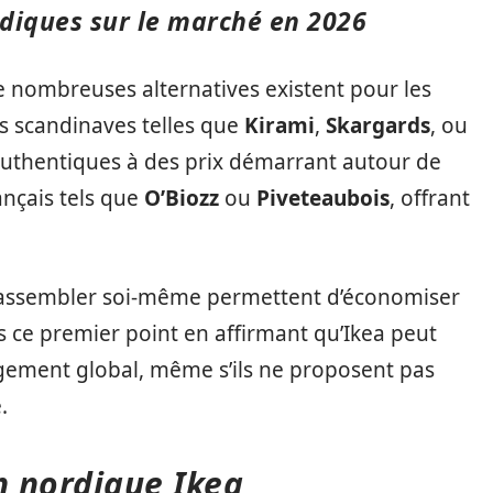
diques sur le marché en 2026
de nombreuses alternatives existent pour les
s scandinaves telles que
Kirami
,
Skargards
, ou
thentiques à des prix démarrant autour de
rançais tels que
O’Biozz
ou
Piveteaubois
, offrant
s à assembler soi-même permettent d’économiser
ns ce premier point en affirmant qu’Ikea peut
gement global, même s’ils ne proposent pas
.
n nordique Ikea